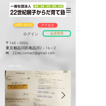
お問い合わせ
アクセス
会員専用
ログイン
〒140－0004
東京都品川区南品川2－16－2
​✉
22okj.contact@gmail.com
​最新の記事