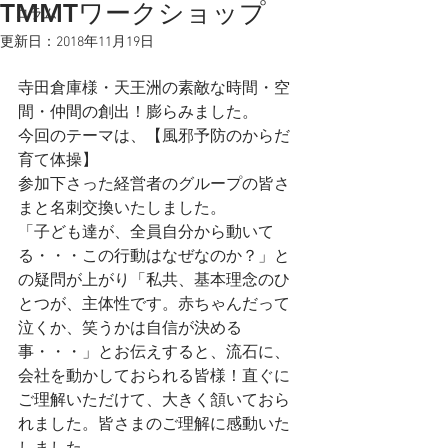
TMMTワークショップ
コラム
更新日：
2018年11月19日
寺田倉庫様・天王洲の素敵な時間・空
間・仲間の創出！膨らみました。
今回のテーマは、【風邪予防のからだ
育て体操】
参加下さった経営者のグループの皆さ
まと名刺交換いたしました。
「子ども達が、全員自分から動いて
る・・・この行動はなぜなのか？」と
の疑問が上がり「私共、基本理念のひ
とつが、主体性です。赤ちゃんだって
泣くか、笑うかは自信が決める
事・・・」とお伝えすると、流石に、
会社を動かしておられる皆様！直ぐに
ご理解いただけて、大きく頷いておら
れました。皆さまのご理解に感動いた