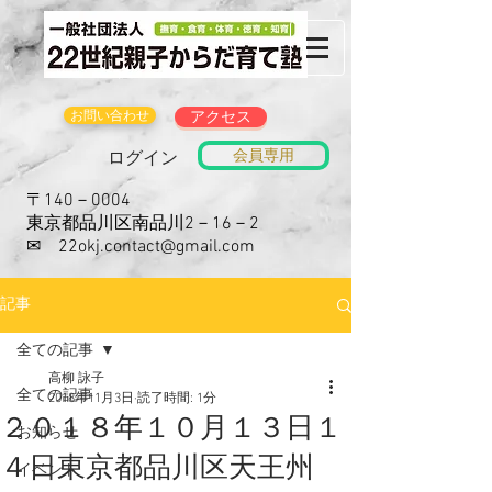
お問い合わせ
アクセス
会員専用
ログイン
〒140－0004
東京都品川区南品川2－16－2
​✉
22okj.contact@gmail.com
記事
全ての記事
高柳 詠子
全ての記事
2018年11月3日
読了時間: 1分
２０１８年１０月１３日１
お知らせ
４日東京都品川区天王州
イベント