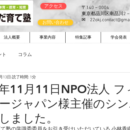
アクセス
〒140－0004
東京都品川区南品川2－
​✉
22okj.contact@gma
お問い合わせ
法人概要
事業内容
特集記事
学会発表
ント
コラム
1月13日
読了時間: 1分
年11月11日NPO法人 
ージャパン様主催のシン
しました。