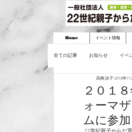
Home
イベント情報
全ての記事
お知らせ
イベ
高柳 詠子
2018年1
２０１８
ォーマザ
ムに参加
 22世紀親子からだ育て塾の学識委委員をお引き受けいただいている 小林香織 氏が代表理事