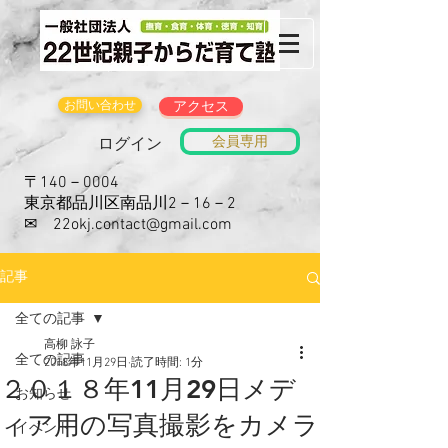
お問い合わせ
アクセス
会員専用
ログイン
〒140－0004
東京都品川区南品川2－16－2
​✉
22okj.contact@gmail.com
記事
全ての記事
高柳 詠子
全ての記事
2018年11月29日
読了時間: 1分
２０１８年11月29日メデ
お知らせ
ィア用の写真撮影をカメラ
イベント