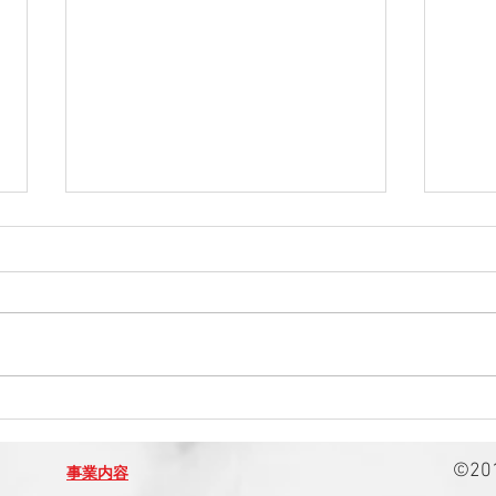
2019年2月12日（火）沖縄読
20
谷村でOKJキッズビート体操
22
を行いました！
を行
​©
事業内容