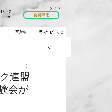
ログイン
16－2
会員専用
il.com
写真館
過去のお知らせ
ック連盟
験会が