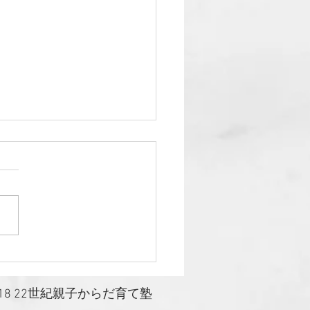
19年2月11日（月・祝）
OKJベーシック沖縄講習会
いました！
2018 22世紀親子からだ育て塾