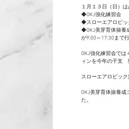
１月１３日（日）は
◆OKJ強化練習会
◆スローエアロビッ
◆OKJ美芽育体操養
が9:00～17:30ま
OKJ強化練習会で
ィンを今年の干支　
スローエアロビック
OKJ美芽育体操養
た。 