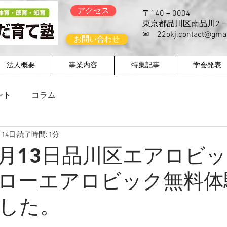
アクセス
〒140－0004
東京都品川区南品川2－
​✉
22okj.contact@gma
お問い合わせ
法人概要
事業内容
特集記事
学会発表
ント
コラム
月14日
読了時間: 1分
年1月13日品川区エアロビ
ローエアロビック無料体
した。