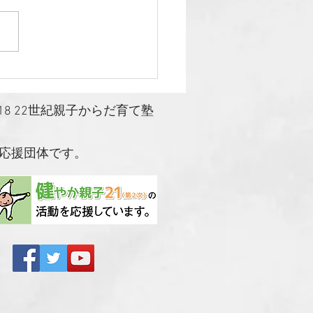
19年2月11日（月・祝）
OKJベーシック沖縄講習会
いました！
2018 22世紀親子からだ育て塾
の応援団体です。