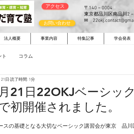
アクセス
〒140－0004
東京都品川区南品川2－
​✉
22okj.contact@gma
お問い合わせ
法人概要
事業内容
特集記事
学会発表
ント
コラム
月21日
読了時間: 1分
1月21日22OKJベーシッ
で初開催されました。
成コースの基礎となる大切なベーシック講習会が東京　品