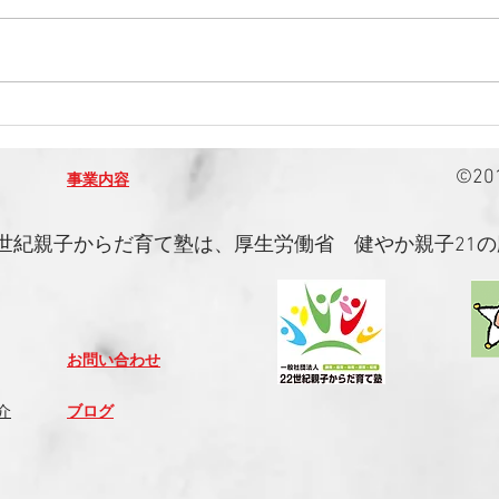
2019年2月12日（火）沖縄読
20
谷村でOKJキッズビート体操
22
を行いました！
を行
​©
事業内容
22世紀親子からだ育て塾は、厚生労働省 健やか親子21
お問い合わせ
介
ブログ