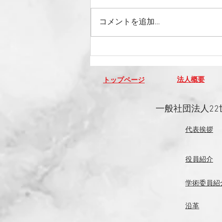
コメントを追加…
2019年2月12日（火）健やか
親子21サロンに出席いたしま
した。
法人概要
​トップページ
​一般社団法人
代表挨拶
役員紹介
学術委員紹
沿革