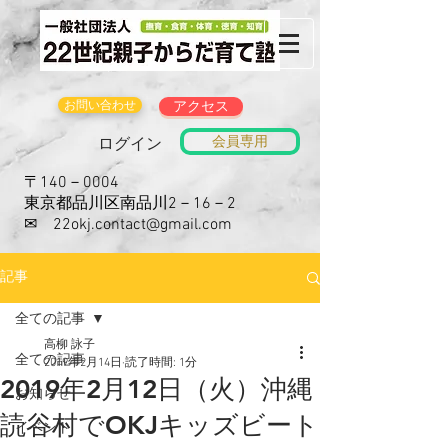
お問い合わせ
アクセス
会員専用
ログイン
〒140－0004
東京都品川区南品川2－16－2
​✉
22okj.contact@gmail.com
記事
全ての記事
高柳 詠子
全ての記事
2019年2月14日
読了時間: 1分
2019年2月12日（火）沖縄
お知らせ
読谷村でOKJキッズビート
イベント