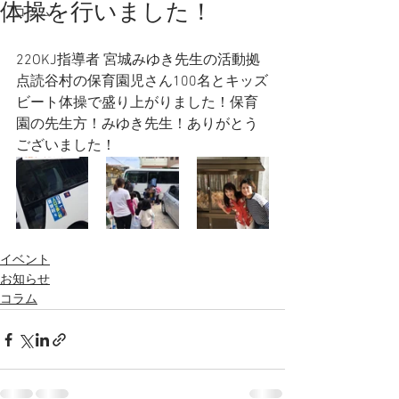
体操を行いました！
コラム
22OKJ指導者 宮城みゆき先生の活動拠
点読谷村の保育園児さん100名とキッズ
ビート体操で盛り上がりました！保育
園の先生方！みゆき先生！ありがとう
ございました！
イベント
お知らせ
コラム