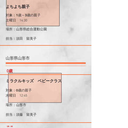
よちよち親子
対象：1歳～3歳の親子
土曜日 14:30
場所：山形県総合運動公園
​担当：須田 留美子
山形県山形市
​0歳
ミラクルキッズ ベビークラス
対象：0歳の親子
水曜日 12:45
場所：山形市
​担当：須藤 留美子
1歳～2歳