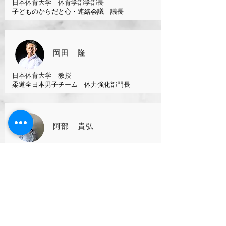
​日本体育大学 体育学部学部長
子どものからだと心・連絡会議
​議長
岡田 隆
​日本体育大学 教授
柔道全日本男子チーム 体力強化部門長
阿部 貴弘
錦城護謨株式会社 開発営業課
東京チームリー
ダー
財団法人 日本ウエルネス協会
主任研究員
専修大学神田キャンパス
​ 非常勤講師
堀口 晴子