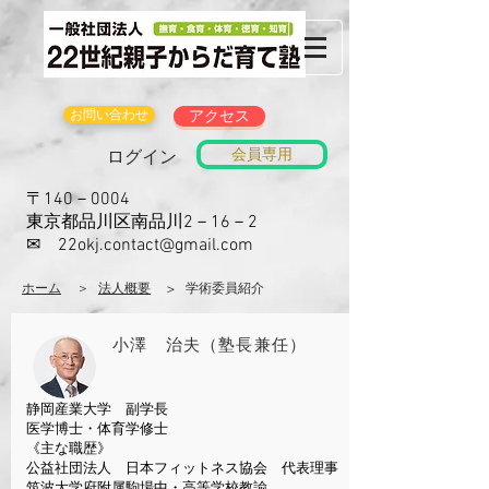
お問い合わせ
アクセス
会員専用
ログイン
〒140－0004
東京都品川区南品川2－16－2
​✉
22okj.contact@gmail.com
ホーム
​＞
法人概要
​＞
学術委員紹介
​小澤 治夫（塾長兼任）
​静岡産業大学 副学長
医学博士・体育学修士
《主な職歴》
公益社団法人
​ 日本フィットネス協会 代表理事