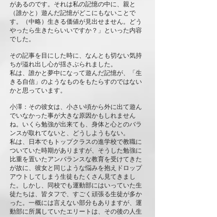
があるのです。それは私の記憶の中に、親と
（誰かと）遊んだ記憶がどこにもないことで
す。（中略）生きる価値が見出せません。どう
やったら生きたらいいですか？」といった内容
でした。
その記事を目にした時に、なんとも切ない気持
ちが溢れ出し心が揺さぶられました。
私は、誰かと夢中になって遊んだ記憶が、「生
きる自信」のようなものをもたらすのではない
かと思っています。
小澤：その彼女は、小さい頃から外に出て遊ん
でいなかった事が大きな原因かもしれません
ね。いくら勉強が出来ても、身体と心とのバラ
ンスが取れてないと、どうしようもない。
私は、日本でもトップクラスの進学校で教職に
ついていた時期がありますが、そうした勉強に
比重を置いたアンバランスな教育を受けてきた
が故に、彼女と同じような悩みを抱えドロップ
アウトしてしまう生徒もたくさん見てきまし
た。しかし、同校でも運動部にはいっていた生
徒たちは、皆タフで、すごく頑張る生徒が多か
った。一概には言えない部分もありますが、運
動部に所属していたエリートは、その後の人生