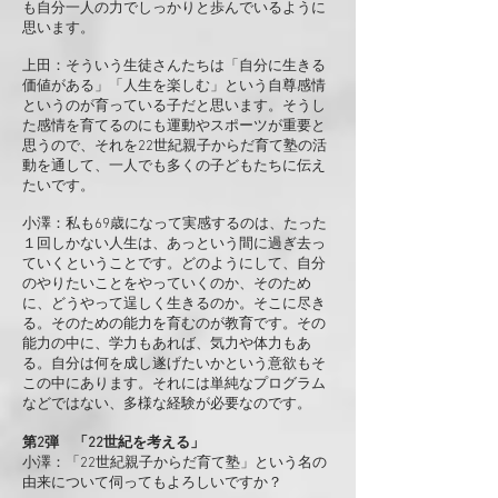
も自分一人の力でしっかりと歩んでいるように
思います。
上田：そういう生徒さんたちは「自分に生きる
価値がある」「人生を楽しむ」という自尊感情
というのが育っている子だと思います。そうし
た感情を育てるのにも運動やスポーツが重要と
思うので、それを22世紀親子からだ育て塾の活
動を通して、一人でも多くの子どもたちに伝え
たいです。
小澤：私も69歳になって実感するのは、たった
１回しかない人生は、あっという間に過ぎ去っ
ていくということです。どのようにして、自分
のやりたいことをやっていくのか、そのため
に、どうやって逞しく生きるのか。そこに尽き
る。そのための能力を育むのが教育です。その
能力の中に、学力もあれば、気力や体力もあ
る。自分は何を成し遂げたいかという意欲もそ
この中にあります。それには単純なプログラム
などではない、多様な経験が必要なのです。
第2弾 「22世紀を考える」
小澤：「22世紀親子からだ育て塾」という名の
由来について伺ってもよろしいですか？