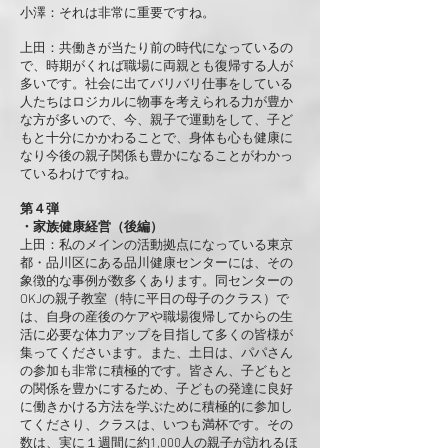
小澤：それは非常に重要ですね。
上田：共働きが当たり前の時代になっているの
で、時期がくれば職場に両親とも復帰する人が
多いです。社会に出てバリバリ仕事をしている
人たちはロジカルに物事を考えられる力が豊か
な方が多いので、今、親子で運動をして、子ど
もと十分にかかわることで、身体も心も健康に
なり今後の親子関係も豊かになることがわかっ
ているわけですね。
第４弾
・家族健康経営（後編）
上田：私のメインの活動拠点になっている東京
都・品川区にある品川健康センターには、その
象徴的な事例が数多くあります。同センターの
OKJの親子教室（特に平日の母子のクラス）で
は、自身の産後のケアや職場復帰してからの生
活に必要な体力アップを目指して多くの皆様が
集ってくださいます。また、土日は、パパさん
の参加も非常に積極的です。皆さん、子どもと
の関係を豊かにするため、子どもの発達に良好
に働きかける方法を学ぶために積極的に参加し
てくださり、クラスは、いつも満杯です。その
数は、実に１週間に約1,000人の親子が訪れるほ