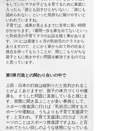
をしていたママが子どもを育てるために家庭に
入ったら「誰とも話すひとがいない」「誰にも
認められない」といった気持ちに陥りやすいと
いわれていますね。
子育ては、成果が見えるまでに非常に長い時間
がかかります。1週間一歩も家を出てないといっ
た乳幼児の子育てママのお話を聴く事がありま
す。OKJには産後１ヶ月の乳幼児のクラスから
ありますので、とにかく家から出て外の社会と
接点を持ってもらうことが、閉じこもりがちな
親子ともに抱きやすい問題を解決できるのでは
と思っています。
第5弾 行政との関わり合いの中で
上田：日本の行政は縦割りだと批判されるこ
とがよくありますが、親子の体力づくりや健
康も、そうした問題に直面していると感じま
す。実際に聞き及ぶことが多い事例として、
スポーツ推進課に行けば「乳幼児に関するス
ポーツや運動は、うちよりも子育て支援課で
す」と言われ、子育て支援課に行けば「スポ
ーツのことはスポーツ推進課ですよね」と言
われてたらい回しのような状態になっている