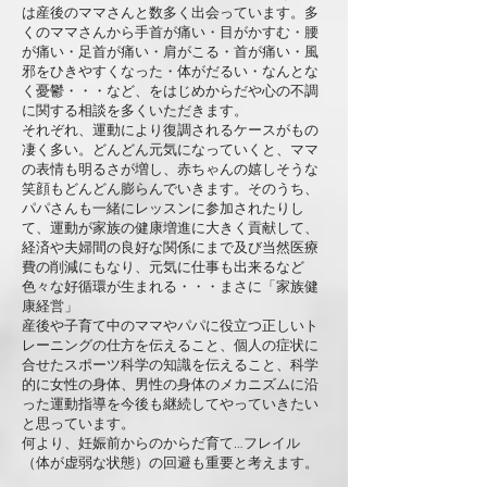
は産後のママさんと数多く出会っています。多
くのママさんから手首が痛い・目がかすむ・腰
が痛い・足首が痛い・肩がこる・首が痛い・風
邪をひきやすくなった・体がだるい・なんとな
く憂鬱・・・など、をはじめからだや心の不調
に関する相談を多くいただきます。
それぞれ、運動により復調されるケースがもの
凄く多い。どんどん元気になっていくと、ママ
の表情も明るさが増し、赤ちゃんの嬉しそうな
笑顔もどんどん膨らんでいきます。そのうち、
パパさんも一緒にレッスンに参加されたりし
て、運動が家族の健康増進に大きく貢献して、
経済や夫婦間の良好な関係にまで及び当然医療
費の削減にもなり、元気に仕事も出来るなど
色々な好循環が生まれる・・・まさに「家族健
康経営」
産後や子育て中のママやパパに役立つ正しいト
レーニングの仕方を伝えること、個人の症状に
合せたスポーツ科学の知識を伝えること、科学
的に女性の身体、男性の身体のメカニズムに沿
った運動指導を今後も継続してやっていきたい
と思っています。
何より、妊娠前からのからだ育て…フレイル
（体が虚弱な状態）の回避も重要と考えます。