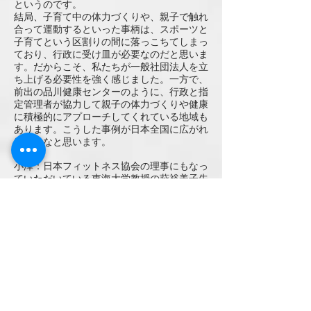
というのです。
結局、子育て中の体力づくりや、親子で触れ
合って運動するといった事柄は、スポーツと
子育てという区割りの間に落っこちてしまっ
ており、行政に受け皿が必要なのだと思いま
す。だからこそ、私たちが一般社団法人を立
ち上げる必要性を強く感じました。一方で、
前出の品川健康センターのように、行政と指
定管理者が協力して親子の体力づくりや健康
に積極的にアプローチしてくれている地域も
あります。こうした事例が日本全国に広がれ
ばいいなと思います。
小澤：日本フィットネス協会の理事にもなっ
ていただいている東海大学教授の萩裕美子先
生は、私が北海道で勤務していた時代にやっ
ていたのと同様の健康運動に関する研究をさ
れています。これまでの研究において、健康
のために運動をスタートした人のうち、約
90%がドロップアウトするというデータが報
告されています。健康のために、歩け歩けと
言ったって、まったく歩かないということが
データで示されているのです。では、なぜ運
動が継続できる人がいるのかというと、やは
り運動が楽しいと感じているからです。そこ