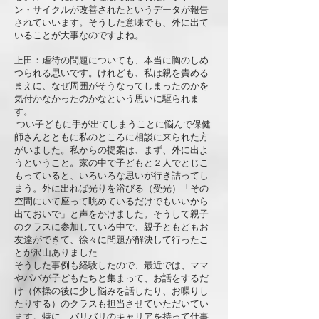
ン・サイクルが改善されたというデータが報告
されていいます。そうした意味でも、外に出て
いることが大事なのですよね。
上田：虐待の問題についても、本当に胸のしめ
つられる思いです。けれども、私は親を責める
まえに、なぜ周囲がそうなってしまったのかを
気付かなかったのかなという思いに駆られま
す。
つい子どもに手が出てしまうことに悩んで保健
師さんとともに私のところに相談に来られた方
がいました。私からの提案は、まず、外に出よ
うということ。家の中で子どもと２人でとじこ
もっていると、いろいろな思いが行き詰ってし
まう。外に出れば光りを浴びる（受光）「その
空間にいて座って眺めているだけでもいいから
出ておいで」と声をかけました。そうして親子
のクラスに参加している中で、親子ともどもお
友達ができて、徐々に問題が解決して行ったこ
とが沢山ありました
そうした事例も経験したので、最近では、ママ
やパパが子どもたちと集まって、お話をするだ
け（体操の後に少し悩みを話したり、お喋りし
たりする）のクラスも担当させていただいてい
ます。特に、バリバリのキャリアを持って仕事