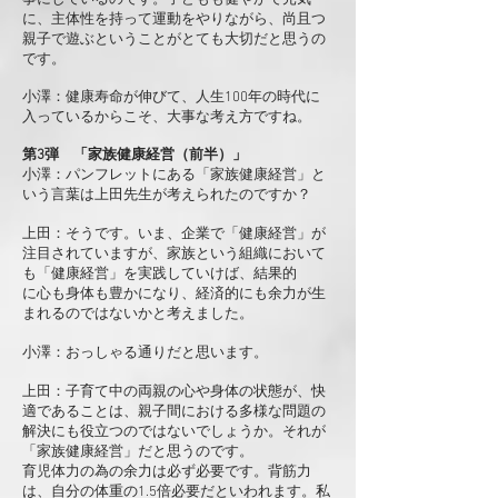
事にしているのです。子どもも健やかで元気
に、主体性を持って運動をやりながら、尚且つ
親子で遊ぶということがとても大切だと思うの
です。
小澤：健康寿命が伸びて、人生100年の時代に
入っているからこそ、大事な考え方ですね。
第3弾 「家族健康経営（前半）」
小澤：パンフレットにある「家族健康経営」と
いう言葉は上田先生が考えられたのですか？​
上田：そうです。いま、企業で「健康経営」が
注目されていますが、家族という組織において
も「健康経営」を実践していけば、結果的
に心も身体も豊かになり、経済的にも余力が生
まれるのではないかと考えました。
小澤：おっしゃる通りだと思います。
上田：子育て中の両親の心や身体の状態が、快
適であることは、親子間における多様な問題の
解決にも役立つのではないでしょうか。それが
「家族健康経営」だと思うのです。
育児体力の為の余力は必ず必要です。背筋力
は、自分の体重の1.5倍必要だといわれます。私