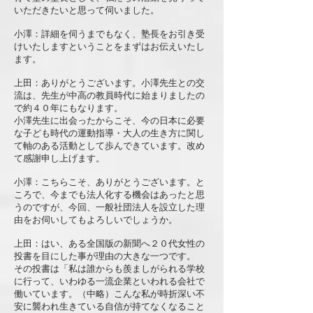
いただきたいと思って伺いました。
小澤：詳細を伺うまでもなく、塾長をお引き受
けいたしますということをまずはお伝えいたし
ます。
上田：ありがとうございます。小澤先生との交
流は、先生が中高の教員時代に始まりましたの
で約４０年にもなります。
小澤先生に出会ったからこそ、今の日本に必要
な子ども時代の運動指導・大人の生き方に関し
て軸のある活動として歩んできています。改め
て感謝申し上げます。
小澤：こちらこそ、ありがとうございます。と
ころで、今までも法人化する機会はあったと思
うのですが、今回、一般社団法人を設立した理
由をお伺いしてもよろしいでしょうか。
上田：はい、ある全国版の新聞へ２０代女性の
投書を目にした事が理由の大きな一つです。
その投書は「私は誰からも羨ましがられる学校
に行って、いわゆる一流企業といわれる会社で
働いています。（中略）こんな私が時折深い不
安に襲われ生きている自信が持てなくなること