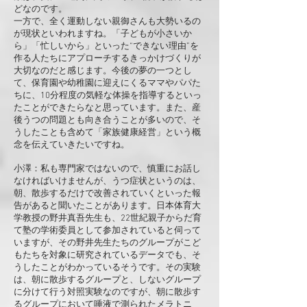
どなのです。
一方で、全く運動しない親御さんも大勢いるの
が現状といわれますね。「子どもが小さいか
ら」「忙しいから」といった“できない理由”を
作る人たちにアプローチするきっかけづくりが
大切なのだと感じます。今後の夢の一つとし
て、保育園や幼稚園に迎えにくるママやパパた
ちに、10分程度の気軽な体操を指導するといっ
たことができたらなと思っています。また、産
後うつの問題とも向き合うことが多いので、そ
うしたことも含めて「家族健康経営」という概
念を伝えていきたいですね。
小澤：私も専門家ではないので、慎重にお話し
なければいけませんが、うつ症状というのは、
朝、散歩するだけで改善されていくといった報
告があると聞いたことがあります。日本体育大
学教授の野井真吾先生も、22世紀親子からだ育
て塾の学術委員として参加されていると伺って
いますが、その野井先生たちのグループがこど
もたちを対象に研究されているデータでも、そ
うしたことがわかっているそうです。その実験
は、朝に散歩するグループと、しないグループ
に分けて行う対照実験なのですが、朝に散歩す
るグループにおいて唾液で測られたメラトニ