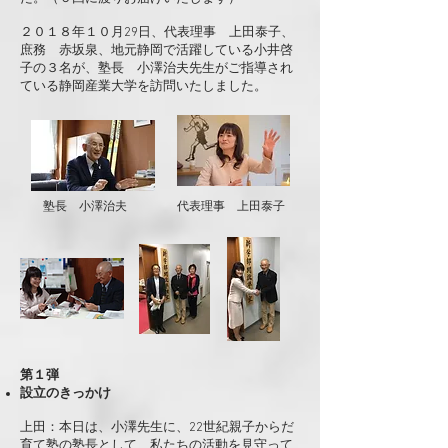
２０１８年１０月29日、代表理事 上田泰子、
庶務 赤坂泉、地元静岡で活躍している小井啓
子の３名が、塾長 小澤治夫先生がご指導され
ている静岡産業大学を訪問いたしました
。
塾長 小澤治夫
代表理事​ 上田泰子
第１弾
設立のきっかけ
上田：本日は、小澤先生に、22世紀親子からだ
育て塾の塾長として、私たちの活動を見守って