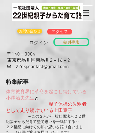
お問い合わせ
アクセス
会員専用
ログイン
〒140－0004
東京都品川区南品川2－16－2
​✉
22okj.contact@gmail.com
​特集記事
体育教育界に革命を起こし続けている
小澤治夫先生
と
親子体操の先駆者
として走り続けている上田泰子
～この２人が一般社団法人２２世
紀親子からだ育て塾で思いを一緒にする～
２２世紀に向けての熱い思いを語り合いまし
た。（６回に渡りお届けいたします）