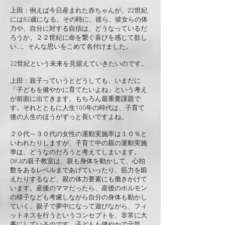
上田：例えば今日産まれた赤ちゃんが、22世紀
には82歳になる。その時に、彼ら、彼女らの体
力や、自分に対する自信は、どうなっているだ
ろうか、２２世紀に命を繋ぐ喜びを感じて欲し
い…。そんな思いをこめて名付けました。
22世紀という未来を見据えていきたいのです。
上田：親子っていうとどうしても、いまだに
「子どもを健やかに育てたいよね」という考え
が前面に出てきます。もちろん最重要課題で
す。それとともに人生100年の時代は、子育て
後の人生のほうがずっと長いですよね。
２０代～３０代の女性の運動実施率は１０％と
いわれたりしますが、子育て中の親の運動実施
率は、どうなのだろうと考えてしまいます。
OKJの親子教室は、親も身体を動かして、心拍
数をあるレベルまであげていったり、筋力を鍛
えたりするなど、親の体力要素にも働きかけて
います。産後のママだったら、産後のホルモン
の様子なども考慮しながら自分の身体も動かし
ていく。親子で夢中になって遊びながら、フィ
ットネスを行うというコンセプトを、非常に大