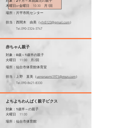
対象：2ヶ月～未就園児の親子
木曜日or金曜日 10:30
​ 月1回
場所：片平市民センター
​担当：西間木 由美（
yfn5123@gmail.com
）
​ Tel.090-2324-3747
赤ちゃん親子
対象：0歳～1歳半の親子
火曜日 11:00
​ 月2回
場所：仙台市体育館体育室
​担当：上野 直美（
uenonaomi1971@msn.com
）
​ Tel.090-8621-8330
よちよちわんぱく親子ビクス
対象：1歳半～の親子
火曜日 11:00
場所：仙台市体育館