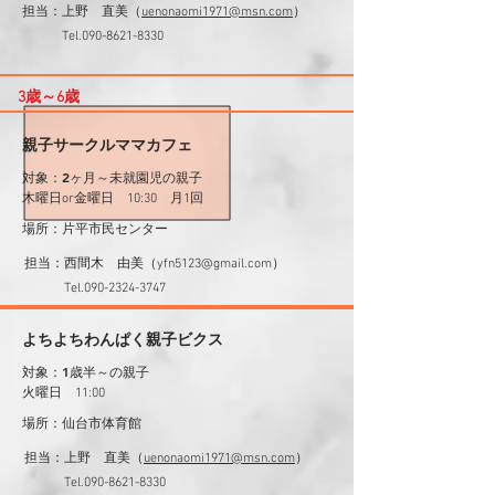
​担当：上野 直美（
uenonaomi1971@msn.com
）
​ Tel.090-8621-8330
3歳～6歳
親子サークルママカフェ
対象：2ヶ月～未就園児の親子
木曜日or金曜日 10:30
​ 月1回
場所：片平市民センター
​担当：西間木 由美（
yfn5123@gmail.com
）
​ Tel.090-2324-3747
よちよちわんぱく親子ビクス
対象：1歳半～の親子
火曜日 11:00
場所：仙台市体育館
担当：上野 直美（
uenonaomi1971@msn.com
）
​ Tel.090-8621-8330