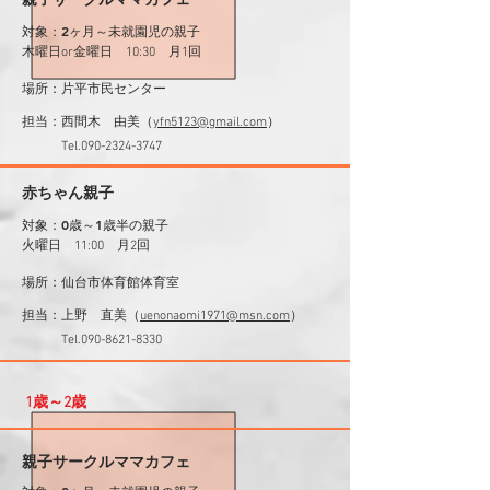
親子サークルママカフェ
対象：2ヶ月～未就園児の親子
木曜日or金曜日 10:30
​ 月1回
場所：片平市民センター
​担当：西間木 由美（
yfn5123@gmail.com
）
​ Tel.090-2324-3747
赤ちゃん親子
対象：0歳～1歳半の親子
火曜日 11:00
​ 月2回
場所：仙台市体育館体育室
​担当：上野 直美（
uenonaomi1971@msn.com
）
​ Tel.090-8621-8330
1歳～2歳
親子サークルママカフェ