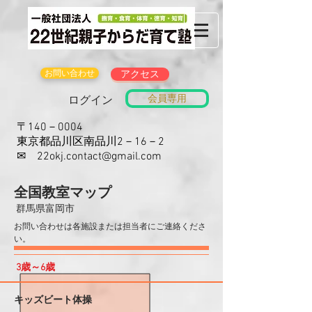
お問い合わせ
アクセス
会員専用
ログイン
〒140－0004
東京都品川区南品川2－16－2
​✉
22okj.contact@gmail.com
​全国教室マップ
​群馬県富岡市
​お問い合わせは各施設または担当者にご連絡くださ
い。
​3歳～6歳
キッズビート体操