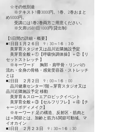
☆その他別途
※テキスト1冊3000円。1巻、2巻おまと
め5000円。
受講には1巻2巻両方ご用意ください。
※欠席USB1日1000円(貸出制)
【5日間の詳細・概要】
■1日目１月２６日 9：30～1６：3０
美芽育スタジオ又は品川近隣施設予定
美芽育全般＋①【呼吸快調体操】＋②【リ
セットストレッチ 】
※キーワード 胸郭・肩甲骨・リンパの
流れ・全身の骨格・感覚受容器・ストレッチ
とは
■2日目 ２月２日 9：00～1６：00
品川健康センター7階→芽育スタジオ又は
品川近隣施設予定 移動
美芽育＆スローエアロビックイベント
美芽育全般＋③【セルフリフレ】＋④【チ
ャージボディメイク】
※キーワード:足の構造、反射区・筋肉と
は＝関節とは、加齢と筋力&関節可動域、マ
イオカイン
■3日目 ２月２３日 9：30～1６：30