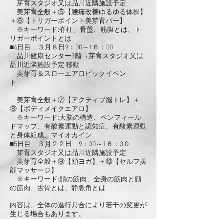
芽育スタジオ又は品川近隣施設予定
美芽育全般＋⑤【腰痛改善ゆるゆる体操】
＋⑥【トリガーポイント美芽育バー】
※キーワード:脊柱、骨盤、筋膜とは、ト
リガーポイントとは
■4日目 ３月８日9：00～1６：00
品川健康センター7階→芽育スタジオ又は
品川近隣施設予定 移動
美芽育＆スローエアロビックイベン
ト
美芽育全般＋⑦【アクティブ脳トレ】＋
⑧【ボディメイクエアロ】
※キーワード:大脳の構造、ペンフィール
ドマップ、有酸素運動と認知症、有酸素運動
と身体組成、マイオカイン
■5日目 ３月２２日 9：30～1６：3０
芽育スタジオ又は品川近隣施設予定
美芽育全般＋⑨【顔ヨガ】＋⑩【セルフ美
顔マッサージ】
※キーワード:顔の筋肉、全身の筋肉と顔
の筋肉、舌骨とは、静脈角とは
内容は、全体の進行具合により若干の変更が
生じる場合もあります。