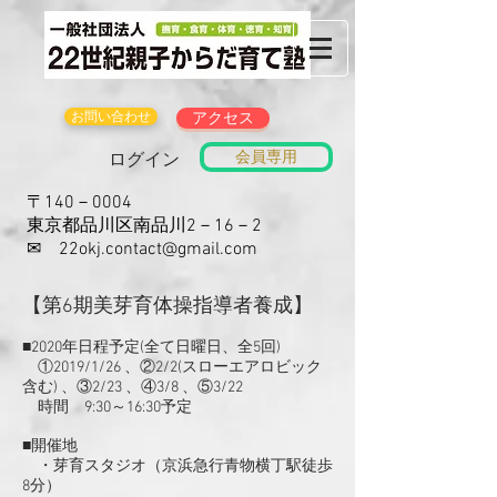
お問い合わせ
アクセス
会員専用
ログイン
〒140－0004
東京都品川区南品川2－16－2
​✉
22okj.contact@gmail.com
【第6期美芽育体操指導者養成】
■2020年日程予定(全て日曜日、全5回)
①2019/1/26 、②2/2(スローエアロビック
含む) 、③2/23 、④3/8 、⑤3/22
時間 9:30～16:30予定
■開催地
・芽育スタジオ（京浜急行青物横丁駅徒歩
8分）