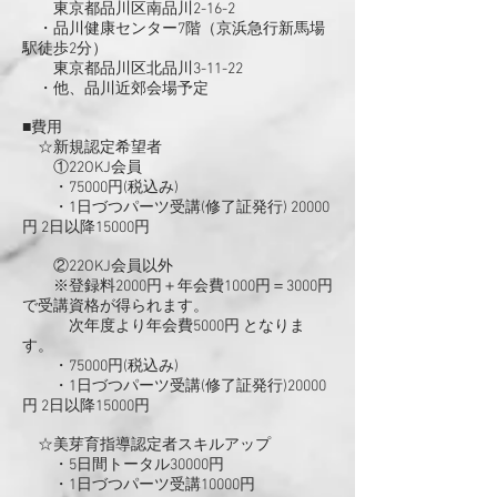
東京都品川区南品川2-16-2
・品川健康センター7階（京浜急行新馬場
駅徒歩2分）
東京都品川区北品川3-11-22
・他、品川近郊会場予定
■費用
☆新規認定希望者
①22OKJ会員
・75000円(税込み)
・1日づつパーツ受講(修了証発行) 20000
円 2日以降15000円
②22OKJ会員以外
※登録料2000円＋年会費1000円＝3000円
で受講資格が得られます。
次年度より年会費5000円 となりま
す。
・75000円(税込み)
・1日づつパーツ受講(修了証発行)20000
円 2日以降15000円
☆美芽育指導認定者スキルアップ
・5日間トータル30000円
・1日づつパーツ受講10000円